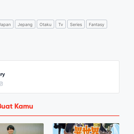
Japan
Jepang
Otaku
Tv
Series
Fantasy
ry
Buat Kamu