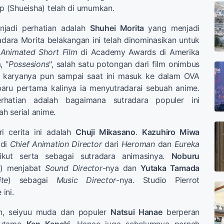
 (Shueisha) telah di umumkan.
njadi perhatian adalah
Shuhei Morita
yang menjadi
adara Morita belakangan ini telah dinominasikan untuk
 Animated Short Film
di Academy Awards di Amerika
, "
Possesions
", salah satu potongan dari film onimbus
l karyanya pun sampai saat ini masuk ke dalam OVA
baru pertama kalinya ia menyutradarai sebuah anime.
rhatian adalah bagaimana sutradara populer ini
h serial anime.
ri cerita ini adalah
Chuji Mikasano
.
Kazuhiro Miwa
adi
Chief Animation Director
dari
Heroman
dan
Eureka
ikut serta sebagai sutradara animasinya.
Noburu
k
) menjabat
Sound Director
-nya dan
Yutaka Tamada
te
) sebagai
Music Director
-nya. Studio Pierrot
ini.
n, seiyuu muda dan populer
Natsui Hanae
berperan