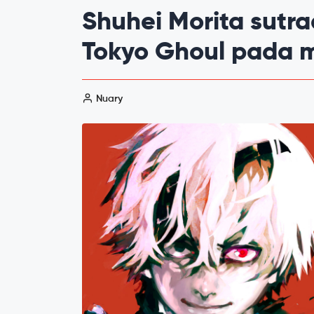
Shuhei Morita sutr
Tokyo Ghoul pada m
Nuary