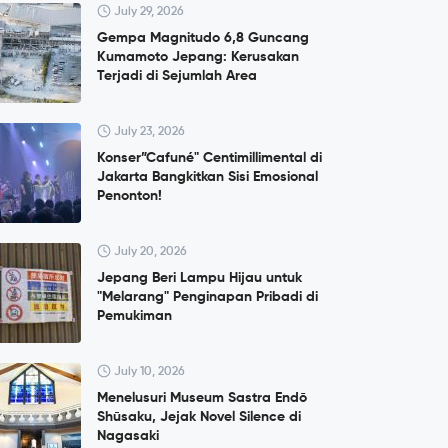
July 29, 2026
Gempa Magnitudo 6,8 Guncang
Kumamoto Jepang: Kerusakan
Terjadi di Sejumlah Area
July 23, 2026
Konser”Cafuné" Centimillimental di
Jakarta Bangkitkan Sisi Emosional
Penonton!
July 20, 2026
Jepang Beri Lampu Hijau untuk
"Melarang" Penginapan Pribadi di
Pemukiman
July 10, 2026
Menelusuri Museum Sastra Endō
Shūsaku, Jejak Novel Silence di
Nagasaki