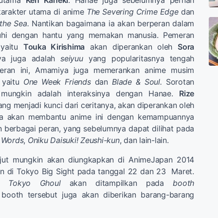
 utama
Ken Kaneki
. Hanae juga sebelumnya pernah
karakter utama di anime
The Severing Crime Edge
dan
 the Sea.
Nantikan bagaimana ia akan berperan dalam
uhi dengan hantu yang memakan manusia. Pemeran
 yaitu
Touka Kirishima
akan diperankan oleh
Sora
ya juga adalah
seiyuu
yang popularitasnya tengah
peran ini, Amamiya juga memerankan anime musim
 yaitu
One Week Friends
dan
Blade & Soul.
Sorotan
 mungkin adalah interaksinya dengan Hanae.
Rize
yang menjadi kunci dari ceritanya, akan diperankan oleh
Ia akan membantu anime ini dengan kemampuannya
berbagai peran, yang sebelumnya dapat dilihat pada
 Words
,
Oniku Daisuki! Zeushi-kun
, dan lain-lain.
anjut mungkin akan diungkapkan di AnimeJapan 2014
n di Tokyo Big Sight pada tanggal 22 dan 23 Maret.
ri
Tokyo Ghoul
akan ditampilkan pada
booth
 booth tersebut juga akan diberikan barang-barang