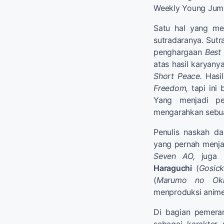
Weekly Young Jump
Satu hal yang me
sutradaranya. Sutr
penghargaan
Best
atas hasil karyanya
Short Peace.
Hasi
Freedom,
tapi ini 
Yang menjadi pe
mengarahkan sebua
Penulis naskah da
yang pernah menj
Seven AO,
juga 
Haraguchi
(
Gosic
(
Marumo no Oki
menproduksi anime 
Di bagian pemera