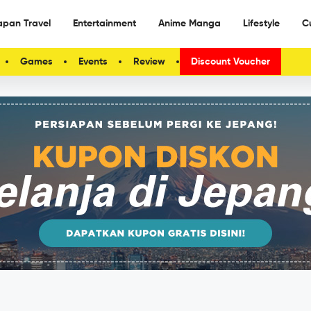
apan Travel
Entertainment
Anime Manga
Lifestyle
C
Games
Events
Review
Discount Voucher