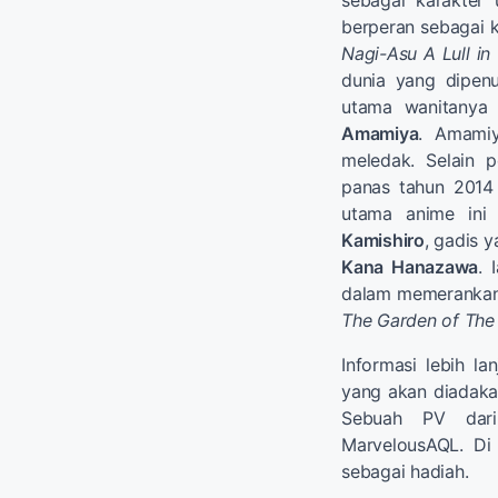
sebagai karakter
berperan sebagai 
Nagi-Asu A Lull in
dunia yang dipen
utama wanitanya
Amamiya
. Amami
meledak. Selain 
panas tahun 2014
utama anime ini
Kamishiro
, gadis 
Kana Hanazawa
. 
dalam memerankan 
The Garden of The
Informasi lebih l
yang akan diadaka
Sebuah PV da
MarvelousAQL. Di
sebagai hadiah.