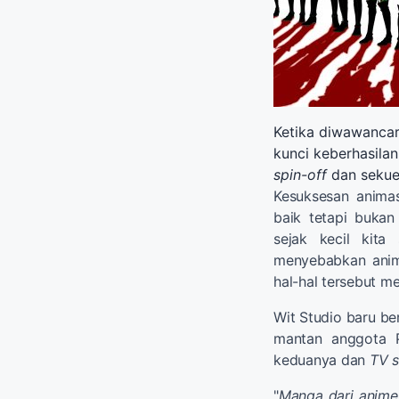
Ketika diwawancar
kunci keberhasila
spin-off
dan sekue
Kesuksesan animas
baik tetapi bukan
sejak kecil kita
menyebabkan anim
hal-hal tersebut me
Wit Studio baru be
mantan anggota 
keduanya dan
TV s
"
Manga dari anime 