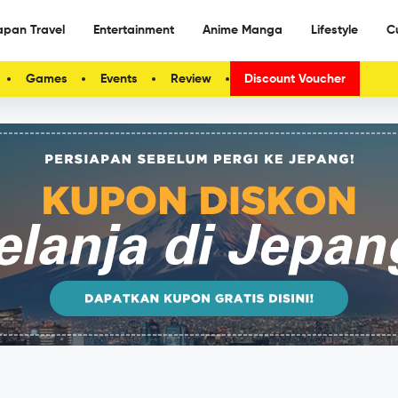
apan Travel
Entertainment
Anime Manga
Lifestyle
C
Games
Events
Review
Discount Voucher