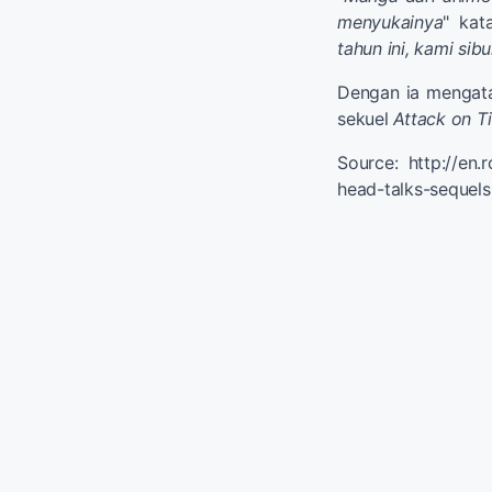
menyukainya
" kat
tahun ini, kami si
Dengan ia mengata
sekuel
Attack on T
Source: http://en.
head-talks-sequels