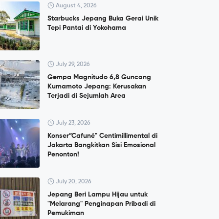
August 4, 2026
Starbucks Jepang Buka Gerai Unik
Tepi Pantai di Yokohama
July 29, 2026
Gempa Magnitudo 6,8 Guncang
Kumamoto Jepang: Kerusakan
Terjadi di Sejumlah Area
July 23, 2026
Konser”Cafuné" Centimillimental di
Jakarta Bangkitkan Sisi Emosional
Penonton!
July 20, 2026
Jepang Beri Lampu Hijau untuk
"Melarang" Penginapan Pribadi di
Pemukiman