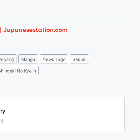
 | Japanesestation.com
Jepang
Manga
News Tags
Sekuel
Shingeki No Kyojin
ry