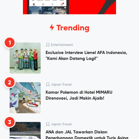
Trending
1
Entertainment
Exclusive Interview Lienel AFA Indonesia,
"Kami Akan Datang Lagi!"
2
Japan Travel
Kamar Pokemon di Hotel MIMARU
Direnovasi, Jadi Makin Ajaib!
3
Japan Travel
ANA dan JAL Tawarkan Diskon
Penerbangan Domestik untuk Turis Asing