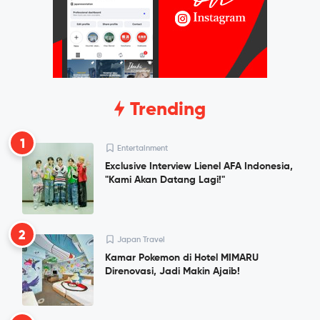
Trending
1
Entertainment
Exclusive Interview Lienel AFA Indonesia,
"Kami Akan Datang Lagi!"
2
Japan Travel
Kamar Pokemon di Hotel MIMARU
Direnovasi, Jadi Makin Ajaib!