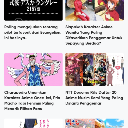
Polling mengejutkan tentang
Siapakah Karakter Anime
pilot terfavorit dari Evangelion.
Wanita Yang Paling
Ini hasilnya..
Difavoritkan Penggemar Untuk
Sepayung Berdua?
Charapedia Umumkan
NTT Docomo Rilis Daftar 20
Karakter Anime Onee-kei, Pria
Anime Musim Semi Yang Paling
Macho Tapi Fenimin Paling
Dinanti Penggemar
Menarik Pilihan Fans