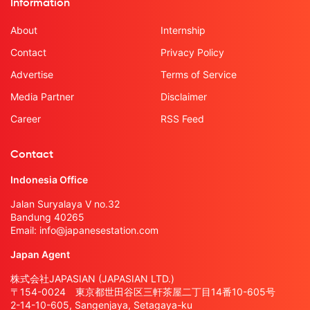
Information
About
Internship
Contact
Privacy Policy
Advertise
Terms of Service
Media Partner
Disclaimer
Career
RSS Feed
Contact
Indonesia Office
Jalan Suryalaya V no.32
Bandung 40265
Email:
info@japanesestation.com
Japan Agent
株式会社JAPASIAN (JAPASIAN LTD.)
〒154-0024 東京都世田谷区三軒茶屋二丁目14番10-605号
2-14-10-605, Sangenjaya, Setagaya-ku