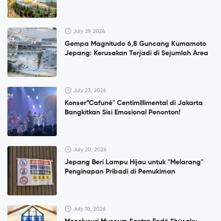
July 29, 2026
Gempa Magnitudo 6,8 Guncang Kumamoto
Jepang: Kerusakan Terjadi di Sejumlah Area
July 23, 2026
Konser”Cafuné" Centimillimental di Jakarta
Bangkitkan Sisi Emosional Penonton!
July 20, 2026
Jepang Beri Lampu Hijau untuk "Melarang"
Penginapan Pribadi di Pemukiman
July 10, 2026