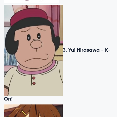
3. Yui Hirasawa - K-
On!