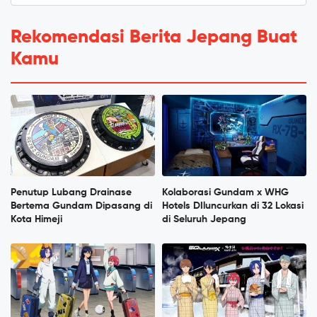
Rekomendasi Berita Jepang Buat
Kamu
Penutup Lubang Drainase
Kolaborasi Gundam x WHG
Bertema Gundam Dipasang di
Hotels DIluncurkan di 32 Lokasi
Kota Himeji
di Seluruh Jepang