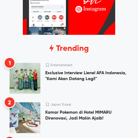
Trending
1
Entertainment
Exclusive Interview Lienel AFA Indonesia,
"Kami Akan Datang Lagi!"
2
Japan Travel
Kamar Pokemon di Hotel MIMARU
Direnovasi, Jadi Makin Ajaib!