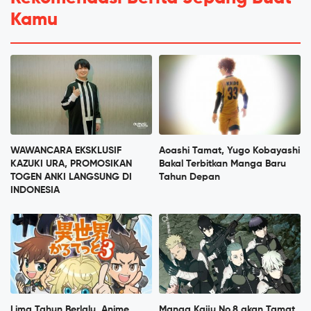
Kamu
WAWANCARA EKSKLUSIF
Aoashi Tamat, Yugo Kobayashi
KAZUKI URA, PROMOSIKAN
Bakal Terbitkan Manga Baru
TOGEN ANKI LANGSUNG DI
Tahun Depan
INDONESIA
Lima Tahun Berlalu, Anime
Manga Kaiju No.8 akan Tamat