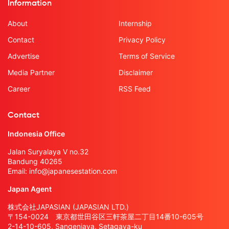
Information
About
Internship
Contact
Privacy Policy
Advertise
Terms of Service
Media Partner
Disclaimer
Career
RSS Feed
Contact
Indonesia Office
Jalan Suryalaya V no.32
Bandung 40265
Email:
info@japanesestation.com
Japan Agent
株式会社JAPASIAN (JAPASIAN LTD.)
〒154-0024 東京都世田谷区三軒茶屋二丁目14番10-605号
2-14-10-605, Sangenjaya, Setagaya-ku