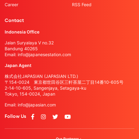
Career
RSS Feed
Contact
Indonesia Office
Jalan Suryalaya V no.32
Bandung 40265
Email:
info@japanesestation.com
Japan Agent
株式会社JAPASIAN (JAPASIAN LTD.)
〒154-0024 東京都世田谷区三軒茶屋二丁目14番10-605号
2-14-10-605, Sangenjaya, Setagaya-ku
Tokyo, 154-0024, Japan
Email:
info@japasian.com
Follow Us
Our Partners :