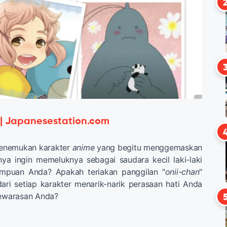
 | Japanesestation.com
enemukan
karakter
anime
yang
begitu menggemaskan
nya
ingin memeluknya
sebagai saudara
kecil laki-laki
rempuan
Anda
?
Apakah
teriakan
panggilan
"
onii-
chan
"
dari
setiap
karakter
menarik-narik
perasaan hati
Anda
ewarasan Anda
?