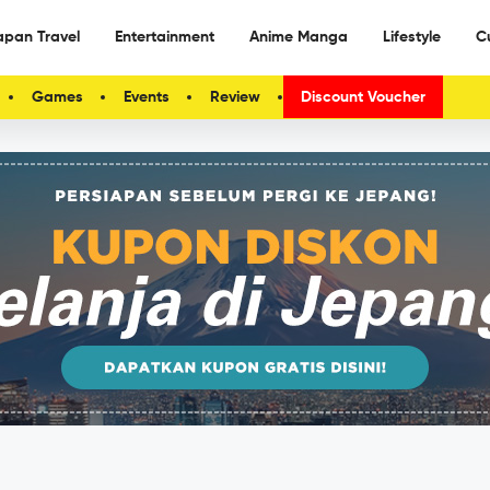
apan Travel
Entertainment
Anime Manga
Lifestyle
C
Games
Events
Review
Discount Voucher