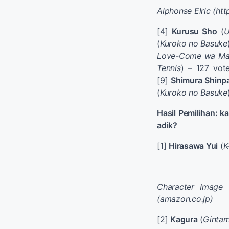
Alphonse Elric (htt
[4]
Kurusu Sho
(
U
(
Kuroko no Basuke
Love-Come wa Mac
Tennis
) – 127 vot
[9]
Shimura Shinp
(
Kuroko no Basuke
Hasil
Pemilihan:
ka
adik
?
[1]
Hirasawa Yui
(
K
Character Image
(amazon.co.jp)
[2]
Kagura
(
Ginta