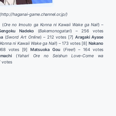
ttp://haganai-game.channel.or.jp/)
o
(
Ore no Imouto ga Konna ni Kawaii Wake ga Nai!
) –
Sengoku Nadeko
(
Bakemonogatari
) – 256 votes
ha
(
Sword Art Online
) – 212 votes [7]
Aragaki Ayase
Konna ni Kawaii Wake ga Nai!
) – 173 votes [8]
Nakano
168 votes [9]
Matsuoka Gou
(
Free!
) – 164 votes
omachi
(
Yahari Ore no Seishun Love-Come wa
7 votes