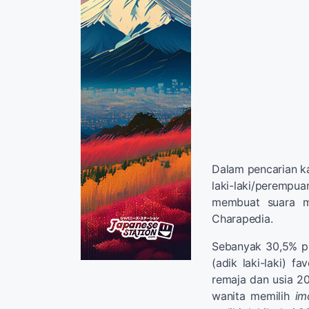
Dalam pencarian k
laki-laki/perempua
membuat
suara 
Charapedia
.
Sebanyak
30,5
%
p
(adik laki-laki)
fav
remaja dan
usia 2
wanita
memilih
im