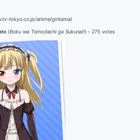
.tv-tokyo.co.jp/anime/gintama)
ato
(
Boku wa Tomodachi ga Sukunai!
) – 275 votes