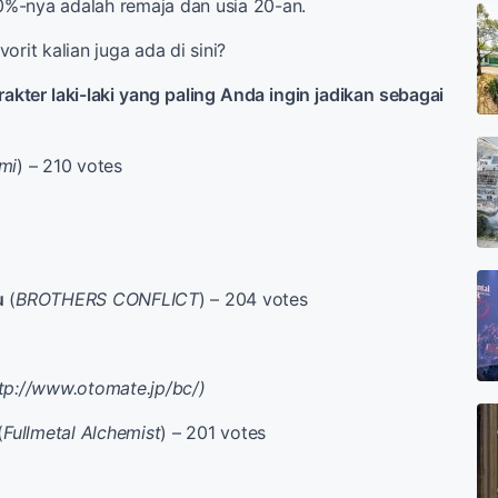
0
%-nya adalah
remaja
dan
usia
20-an.
vorit
kalian
juga
ada
di sini
?
rakter laki-laki
yang paling Anda ingin jadikan
sebagai
mi
) – 210 votes
u
(
BROTHERS CONFLICT
) – 204 votes
tp://www.otomate.jp/bc/)
(
Fullmetal Alchemist
) – 201 votes