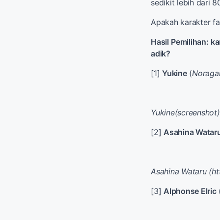
sedikit lebih dari
8
Apakah
karakter
fa
Hasil
Pemilihan:
ka
adik
?
[1]
Yukine
(
Noraga
Yukine(screenshot)
[2]
Asahina Watar
Asahina Wataru (ht
[3]
Alphonse Elric