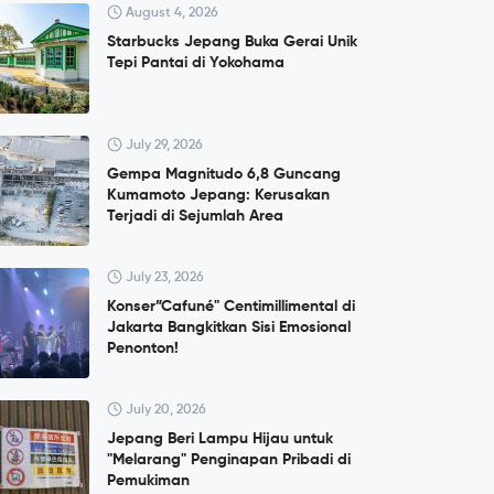
August 4, 2026
Starbucks Jepang Buka Gerai Unik
Tepi Pantai di Yokohama
July 29, 2026
Gempa Magnitudo 6,8 Guncang
Kumamoto Jepang: Kerusakan
Terjadi di Sejumlah Area
July 23, 2026
Konser”Cafuné" Centimillimental di
Jakarta Bangkitkan Sisi Emosional
Penonton!
July 20, 2026
Jepang Beri Lampu Hijau untuk
"Melarang" Penginapan Pribadi di
Pemukiman