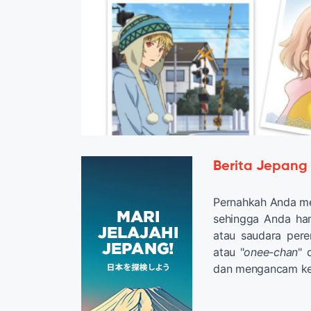
Berita Jepang
Pernahkah
Anda
m
sehingga Anda
ha
atau saudara pe
atau
"
onee
-
chan
"
dan
mengancam
k