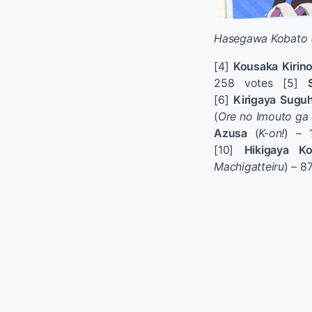
Hasegawa Kobato (h
[4]
Kousaka Kirin
258 votes [5]
[6]
Kirigaya Sugu
(
Ore no Imouto ga 
Azusa
(
K-on!
) – 
[10]
Hikigaya K
Machigatteiru
) – 8