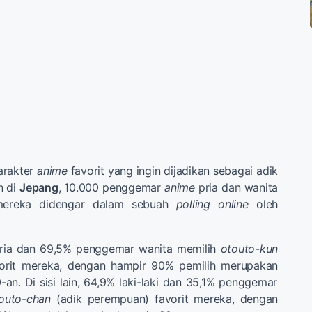
arakter
anime
favorit
yang ingin dijadikan sebagai adik
n di
Jepang
,
10.000
penggemar
anime
pria dan wanita
mereka didengar
dalam sebuah
polling online
oleh
ria dan
69,5
%
penggemar wanita
memilih
otouto
-
kun
orit
mereka,
dengan hampir
90
%
pemilih
merupakan
0-an
.
Di sisi lain
,
64,9
%
laki-laki
dan
35,1
%
penggemar
outo
-
chan
(adik perempuan)
favorit mereka
,
dengan