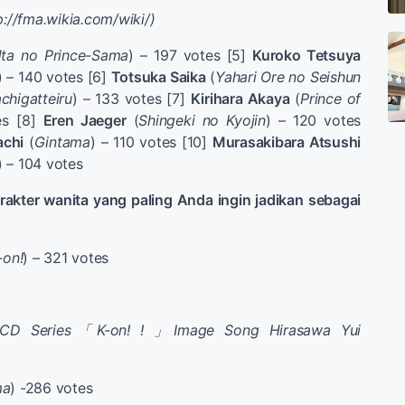
p://fma.wikia.com/wiki/)
ta no Prince-Sama
) – 197 votes [5]
Kuroko Tetsuya
) – 140 votes [6]
Totsuka Saika
(
Yahari Ore no Seishun
higatteiru
) – 133 votes [7]
Kirihara Akaya
(
Prince of
es [8]
Eren Jaeger
(
Shingeki no Kyojin
) – 120 votes
achi
(
Gintama
) – 110 votes [10]
Murasakibara Atsushi
) – 104 votes
rakter wanita
yang paling Anda ingin jadikan
sebagai
-on!
) – 321 votes
 CD Series「K-on! ! 」Image Song Hirasawa Yui
ma
) -286 votes