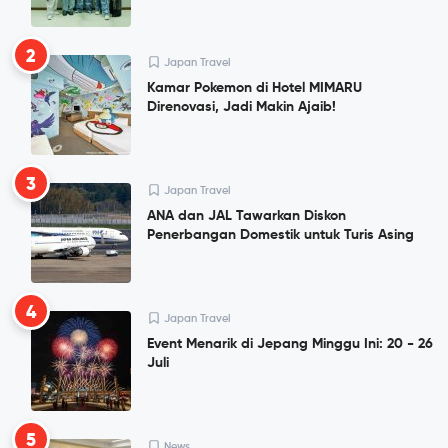
2
Japan Travel
Kamar Pokemon di Hotel MIMARU
Direnovasi, Jadi Makin Ajaib!
3
Japan Travel
ANA dan JAL Tawarkan Diskon
Penerbangan Domestik untuk Turis Asing
4
Japan Travel
Event Menarik di Jepang Minggu Ini: 20 - 26
Juli
5
News