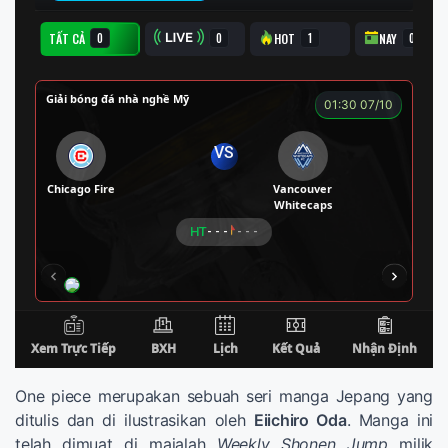
One piece merupakan sebuah seri manga Jepang yang
ditulis dan di ilustrasikan oleh
Eiichiro Oda
. Manga ini
telah dimuat di majalah
Weekly Shonen Jump
milik