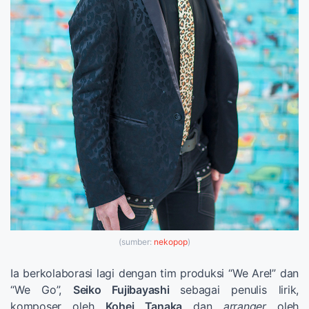
(sumber:
nekopop
)
Ia berkolaborasi lagi dengan tim produksi “We Are!” dan
“We Go”,
Seiko Fujibayashi
sebagai penulis lirik,
komposer oleh
Kohei Tanaka
dan
arranger
oleh