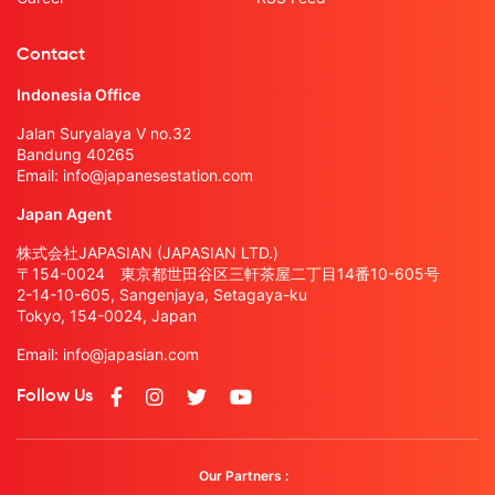
Contact
Indonesia Office
Jalan Suryalaya V no.32
Bandung 40265
Email:
info@japanesestation.com
Japan Agent
株式会社JAPASIAN (JAPASIAN LTD.)
〒154-0024 東京都世田谷区三軒茶屋二丁目14番10-605号
2-14-10-605, Sangenjaya, Setagaya-ku
Tokyo, 154-0024, Japan
Email:
info@japasian.com
Follow Us
Our Partners :