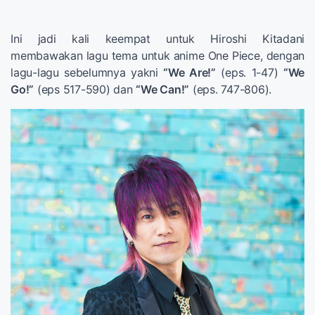
Ini jadi kali keempat untuk Hiroshi Kitadani
membawakan lagu tema untuk anime One Piece, dengan
lagu-lagu sebelumnya yakni
“We Are!”
(eps. 1-47)
“We
Go!”
(eps 517-590) dan
“We Can!”
(eps. 747-806).