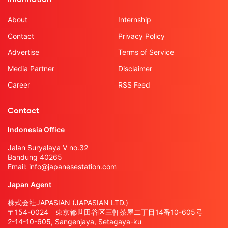
Information
About
Internship
Contact
Privacy Policy
Advertise
Terms of Service
Media Partner
Disclaimer
Career
RSS Feed
Contact
Indonesia Office
Jalan Suryalaya V no.32
Bandung 40265
Email:
info@japanesestation.com
Japan Agent
株式会社JAPASIAN (JAPASIAN LTD.)
〒154-0024 東京都世田谷区三軒茶屋二丁目14番10-605号
2-14-10-605, Sangenjaya, Setagaya-ku