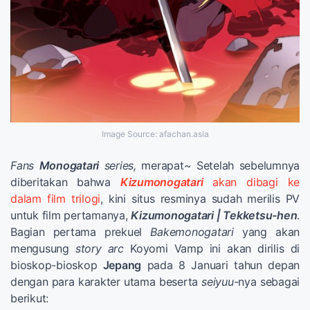
Image Source: afachan.asia
Fans
Monogatari
series,
merapat~ Setelah sebelumnya
diberitakan bahwa
Kizumonogatari
akan dibagi ke
dalam film trilogi
, kini situs resminya sudah merilis PV
untuk film pertamanya,
Kizumonogatari | Tekketsu-hen
.
Bagian pertama prekuel
Bakemonogatari
yang akan
mengusung
story arc
Koyomi Vamp ini akan dirilis di
bioskop-bioskop
Jepang
pada 8 Januari tahun depan
dengan para karakter utama beserta
seiyuu
-nya sebagai
berikut: