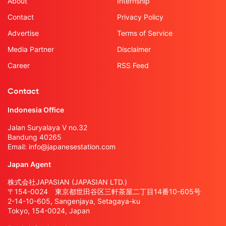
About
Internship
Contact
Privacy Policy
Advertise
Terms of Service
Media Partner
Disclaimer
Career
RSS Feed
Contact
Indonesia Office
Jalan Suryalaya V no.32
Bandung 40265
Email:
info@japanesestation.com
Japan Agent
株式会社JAPASIAN (JAPASIAN LTD.)
〒154-0024 東京都世田谷区三軒茶屋二丁目14番10-605号
2-14-10-605, Sangenjaya, Setagaya-ku
Tokyo, 154-0024, Japan