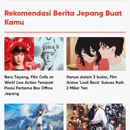
Rekomendasi Berita Jepang Buat
Kamu
Baru Tayang, Film Cells at
Hanya dalam 3 bulan, Film
Work! Live Action Tempati
Anime 'Look Back' Sukses Raih
Posisi Pertama Box Office
2 Miliar Yen
Jepang