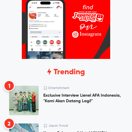
Trending
1
Entertainment
Exclusive Interview Lienel AFA Indonesia,
"Kami Akan Datang Lagi!"
2
Japan Travel