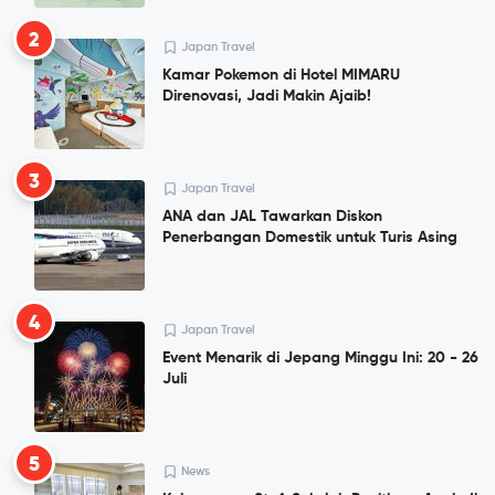
2
Japan Travel
Kamar Pokemon di Hotel MIMARU
Direnovasi, Jadi Makin Ajaib!
3
Japan Travel
ANA dan JAL Tawarkan Diskon
Penerbangan Domestik untuk Turis Asing
4
Japan Travel
Event Menarik di Jepang Minggu Ini: 20 - 26
Juli
5
News