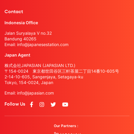
Contact
Indonesia Office
Jalan Suryalaya V no.32
Bandung 40265
Email:
info@japanesestation.com
Japan Agent
株式会社JAPASIAN (JAPASIAN LTD.)
〒154-0024 東京都世田谷区三軒茶屋二丁目14番10-605号
2-14-10-605, Sangenjaya, Setagaya-ku
Tokyo, 154-0024, Japan
Email:
info@japasian.com
Follow Us
Our Partners :