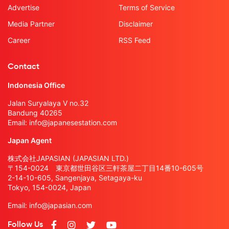
Advertise
Terms of Service
Media Partner
Disclaimer
Career
RSS Feed
Contact
Indonesia Office
Jalan Suryalaya V no.32
Bandung 40265
Email:
info@japanesestation.com
Japan Agent
株式会社JAPASIAN (JAPASIAN LTD.)
〒154-0024 東京都世田谷区三軒茶屋二丁目14番10-605号
2-14-10-605, Sangenjaya, Setagaya-ku
Tokyo, 154-0024, Japan
Email:
info@japasian.com
Follow Us