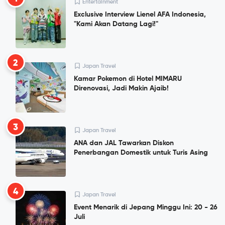
Entertainment
Exclusive Interview Lienel AFA Indonesia,
"Kami Akan Datang Lagi!"
2
Japan Travel
Kamar Pokemon di Hotel MIMARU
Direnovasi, Jadi Makin Ajaib!
3
Japan Travel
ANA dan JAL Tawarkan Diskon
Penerbangan Domestik untuk Turis Asing
4
Japan Travel
Event Menarik di Jepang Minggu Ini: 20 - 26
Juli