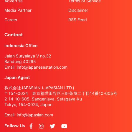
Advertise
Terms of Service
Media Partner
Disclaimer
Career
RSS Feed
Contact
Indonesia Office
Jalan Suryalaya V no.32
Bandung 40265
Email:
info@japanesestation.com
Japan Agent
株式会社JAPASIAN (JAPASIAN LTD.)
〒154-0024 東京都世田谷区三軒茶屋二丁目14番10-605号
2-14-10-605, Sangenjaya, Setagaya-ku
Tokyo, 154-0024, Japan
Email:
info@japasian.com
Follow Us