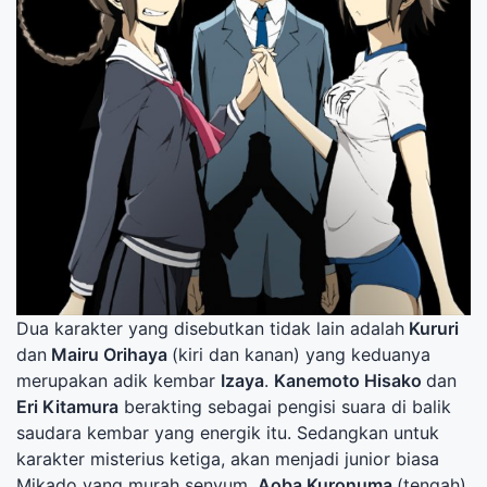
Dua karakter yang disebutkan tidak lain adalah
Kururi
dan
Mairu Orihaya
(kiri dan kanan) yang keduanya
merupakan adik kembar
Izaya
.
Kanemoto Hisako
dan
Eri Kitamura
berakting sebagai pengisi suara di balik
saudara kembar yang energik itu. Sedangkan untuk
karakter misterius ketiga, akan menjadi junior biasa
Mikado yang murah senyum,
Aoba Kuronuma
(tengah)