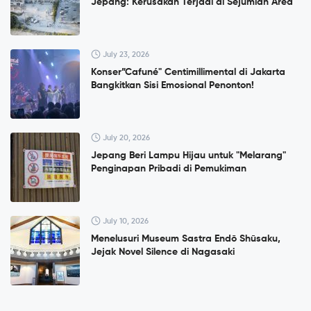
Jepang: Kerusakan Terjadi di Sejumlah Area
July 23, 2026
Konser”Cafuné" Centimillimental di Jakarta
Bangkitkan Sisi Emosional Penonton!
July 20, 2026
Jepang Beri Lampu Hijau untuk "Melarang"
Penginapan Pribadi di Pemukiman
July 10, 2026
Menelusuri Museum Sastra Endō Shūsaku,
Jejak Novel Silence di Nagasaki