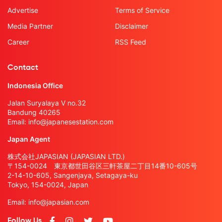
Advertise
Terms of Service
Media Partner
Disclaimer
Career
RSS Feed
Contact
Indonesia Office
Jalan Suryalaya V no.32
Bandung 40265
Email:
info@japanesestation.com
Japan Agent
株式会社JAPASIAN (JAPASIAN LTD.)
〒154-0024 東京都世田谷区三軒茶屋二丁目14番10-605号
2-14-10-605, Sangenjaya, Setagaya-ku
Tokyo, 154-0024, Japan
Email:
info@japasian.com
Follow Us