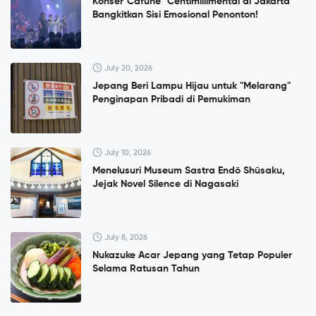
Konser”Cafuné" Centimillimental di Jakarta
Bangkitkan Sisi Emosional Penonton!
July 20, 2026
Jepang Beri Lampu Hijau untuk "Melarang"
Penginapan Pribadi di Pemukiman
July 10, 2026
Menelusuri Museum Sastra Endō Shūsaku,
Jejak Novel Silence di Nagasaki
July 8, 2026
Nukazuke Acar Jepang yang Tetap Populer
Selama Ratusan Tahun