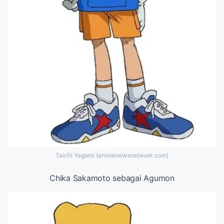
Taichi Yagami (animenewsnetwork.com)
Chika Sakamoto sebagai Agumon