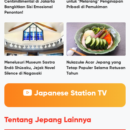
Centimillimental di Jakarta
untuk "Melarang" Penginapan
Bangkitkan Sisi Emosional
Pribadi di Pemukiman
Penonton!
Menelusuri Museum Sastra
Nukazuke Acar Jepang yang
Endō Shūsaku, Jejak Novel
Tetap Populer Selama Ratusan
Silence di Nagasaki
Tahun
Japanese Station TV
Tentang Jepang Lainnya