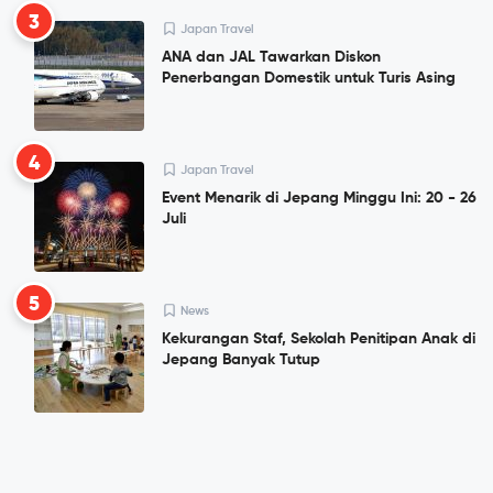
3
Japan Travel
ANA dan JAL Tawarkan Diskon
Penerbangan Domestik untuk Turis Asing
4
Japan Travel
Event Menarik di Jepang Minggu Ini: 20 - 26
Juli
5
News
Kekurangan Staf, Sekolah Penitipan Anak di
Jepang Banyak Tutup