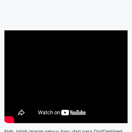
Nah, inilah jajaran seiyuu baru dari para DigiDestined