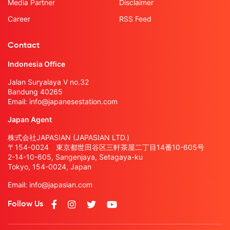
Media Partner
Disclaimer
Career
RSS Feed
Contact
Indonesia Office
Jalan Suryalaya V no.32
Bandung 40265
Email:
info@japanesestation.com
Japan Agent
株式会社JAPASIAN (JAPASIAN LTD.)
〒154-0024 東京都世田谷区三軒茶屋二丁目14番10-605号
2-14-10-605, Sangenjaya, Setagaya-ku
Tokyo, 154-0024, Japan
Email:
info@japasian.com
Follow Us