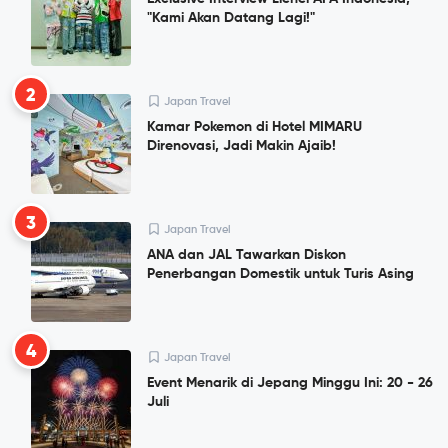
"Kami Akan Datang Lagi!"
2
Japan Travel
Kamar Pokemon di Hotel MIMARU
Direnovasi, Jadi Makin Ajaib!
3
Japan Travel
ANA dan JAL Tawarkan Diskon
Penerbangan Domestik untuk Turis Asing
4
Japan Travel
Event Menarik di Jepang Minggu Ini: 20 - 26
Juli