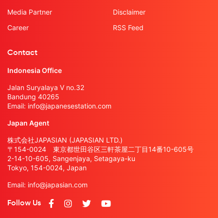
Media Partner
Disclaimer
Career
RSS Feed
Contact
Indonesia Office
Jalan Suryalaya V no.32
Bandung 40265
Email:
info@japanesestation.com
Japan Agent
株式会社JAPASIAN (JAPASIAN LTD.)
〒154-0024 東京都世田谷区三軒茶屋二丁目14番10-605号
2-14-10-605, Sangenjaya, Setagaya-ku
Tokyo, 154-0024, Japan
Email:
info@japasian.com
Follow Us