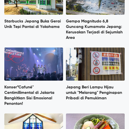
Starbucks Jepang Buka Gerai
Gempa Magnitudo 6,8
Unik Tepi Pantai di Yokohama
Guncang Kumamoto Jepang:
Kerusakan Terjadi di Sejumlah
Area
Konser”Cafuné"
Jepang Beri Lampu Hijau
Centimillimental di Jakarta
untuk "Melarang" Penginapan
Bangkitkan Sisi Emosional
Pribadi di Pemukiman
Penonton!