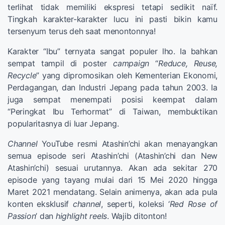
terlihat tidak memiliki ekspresi tetapi sedikit naïf.
Tingkah karakter-karakter lucu ini pasti bikin kamu
tersenyum terus deh saat menontonnya!
Karakter “Ibu” ternyata sangat populer lho. Ia bahkan
sempat tampil di poster
campaign
“
Reduce, Reuse,
Recycle
” yang dipromosikan oleh Kementerian Ekonomi,
Perdagangan, dan Industri Jepang pada tahun 2003. Ia
juga sempat menempati posisi keempat dalam
“Peringkat Ibu Terhormat” di Taiwan, membuktikan
popularitasnya di luar Jepang.
Channel
YouTube resmi Atashin’chi akan menayangkan
semua episode seri Atashin’chi (Atashin’chi dan New
Atashin’chi) sesuai urutannya. Akan ada sekitar 270
episode yang tayang mulai dari 15 Mei 2020 hingga
Maret 2021 mendatang. Selain animenya, akan ada pula
konten eksklusif
channel
, seperti, koleksi ‘
Red Rose of
Passion
’ dan
highlight reels
. Wajib ditonton!