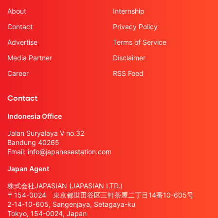
About
Internship
Contact
Privacy Policy
Advertise
Terms of Service
Media Partner
Disclaimer
Career
RSS Feed
Contact
Indonesia Office
Jalan Suryalaya V no.32
Bandung 40265
Email:
info@japanesestation.com
Japan Agent
株式会社JAPASIAN (JAPASIAN LTD.)
〒154-0024 東京都世田谷区三軒茶屋二丁目14番10-605号
2-14-10-605, Sangenjaya, Setagaya-ku
Tokyo, 154-0024, Japan