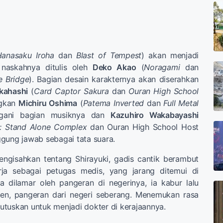
anasaku Iroha
dan
Blast of Tempest
) akan menjadi
 naskahnya ditulis oleh
Deko Akao
(
Noragami
dan
e Bridge
). Bagian desain karakternya akan diserahkan
kahashi
(
Card Captor Sakura
dan
Ouran High School
ngkan
Michiru Oshima
(
Patema Inverted
dan
Full Metal
gani bagian musiknya dan
Kazuhiro Wakabayashi
l: Stand Alone Complex
dan Ouran High School Host
gung jawab sebagai tata suara.
ngisahkan tentang Shirayuki, gadis cantik berambut
ja sebagai petugas medis, yang jarang ditemui di
ia dilamar oleh pangeran di negerinya, ia kabur lalu
en, pangeran dari negeri seberang. Menemukan rasa
tuskan untuk menjadi dokter di kerajaannya.