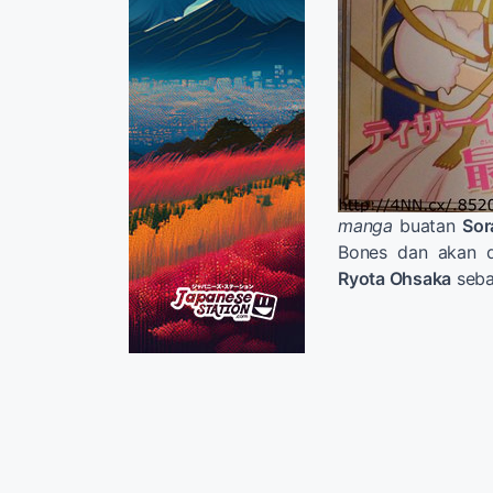
manga
buatan
Sor
Bones dan akan d
Ryota Ohsaka
seb