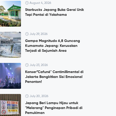
August 4, 2026
Starbucks Jepang Buka Gerai Unik
Tepi Pantai di Yokohama
July 29, 2026
Gempa Magnitudo 6,8 Guncang
Kumamoto Jepang: Kerusakan
Terjadi di Sejumlah Area
July 23, 2026
Konser”Cafuné" Centimillimental di
Jakarta Bangkitkan Sisi Emosional
Penonton!
July 20, 2026
Jepang Beri Lampu Hijau untuk
"Melarang" Penginapan Pribadi di
Pemukiman