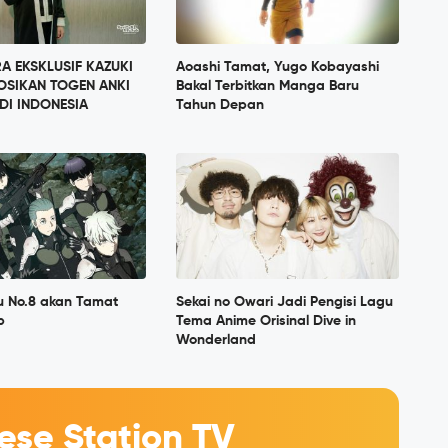
 EKSKLUSIF KAZUKI
Aoashi Tamat, Yugo Kobayashi
OSIKAN TOGEN ANKI
Bakal Terbitkan Manga Baru
DI INDONESIA
Tahun Depan
u No.8 akan Tamat
Sekai no Owari Jadi Pengisi Lagu
b
Tema Anime Orisinal Dive in
Wonderland
se Station TV