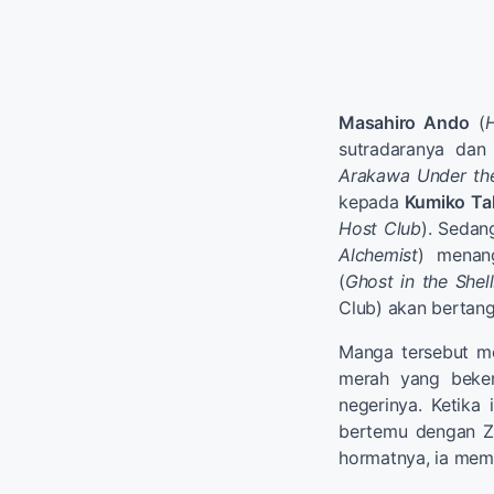
Masahiro Ando
(
H
sutradaranya dan
Arakawa Under th
kepada
Kumiko Ta
Host Club
). Seda
Alchemist
) menan
(
Ghost in the Shel
Club) akan bertang
Manga tersebut me
merah yang beker
negerinya. Ketika 
bertemu dengan Z
hormatnya, ia memu