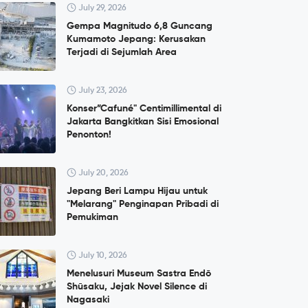
July 29, 2026
Gempa Magnitudo 6,8 Guncang
Kumamoto Jepang: Kerusakan
Terjadi di Sejumlah Area
July 23, 2026
Konser”Cafuné" Centimillimental di
Jakarta Bangkitkan Sisi Emosional
Penonton!
July 20, 2026
Jepang Beri Lampu Hijau untuk
"Melarang" Penginapan Pribadi di
Pemukiman
July 10, 2026
Menelusuri Museum Sastra Endō
Shūsaku, Jejak Novel Silence di
Nagasaki