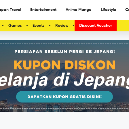
apan Travel
Entertainment
Anime Manga
Lifestyle
C
Games
Events
Review
Discount Voucher