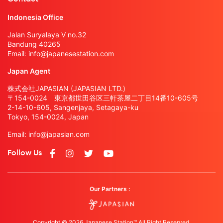
Indonesia Office
Jalan Suryalaya V no.32
Bandung 40265
Email:
info@japanesestation.com
Japan Agent
株式会社JAPASIAN (JAPASIAN LTD.)
〒154-0024 東京都世田谷区三軒茶屋二丁目14番10-605号
2-14-10-605, Sangenjaya, Setagaya-ku
Tokyo, 154-0024, Japan
Email:
info@japasian.com
Follow Us
Our Partners :
Copyright © 2026 Japanese Station™ All Right Reserved.