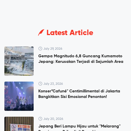
Latest Article
July 29, 2026
Gempa Magnitudo 6,8 Guncang Kumamoto
Jepang: Kerusakan Terjadi di Sejumlah Area
July 23, 2026
Konser”Cafuné" Centimillimental di Jakarta
Bangkitkan Sisi Emosional Penonton!
July 20, 2026
Jepang Beri Lampu Hijau untuk "Melarang"