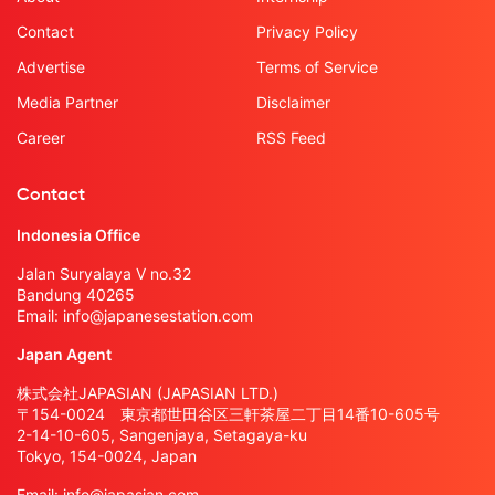
Contact
Privacy Policy
Advertise
Terms of Service
Media Partner
Disclaimer
Career
RSS Feed
Contact
Indonesia Office
Jalan Suryalaya V no.32
Bandung 40265
Email:
info@japanesestation.com
Japan Agent
株式会社JAPASIAN (JAPASIAN LTD.)
〒154-0024 東京都世田谷区三軒茶屋二丁目14番10-605号
2-14-10-605, Sangenjaya, Setagaya-ku
Tokyo, 154-0024, Japan
Email:
info@japasian.com