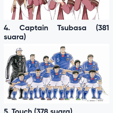
4. Captain Tsubasa (381
suara)
5. Touch (378 suara)