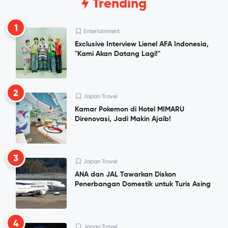
Trending
1
Entertainment
Exclusive Interview Lienel AFA Indonesia,
"Kami Akan Datang Lagi!"
2
Japan Travel
Kamar Pokemon di Hotel MIMARU
Direnovasi, Jadi Makin Ajaib!
3
Japan Travel
ANA dan JAL Tawarkan Diskon
Penerbangan Domestik untuk Turis Asing
4
Japan Travel