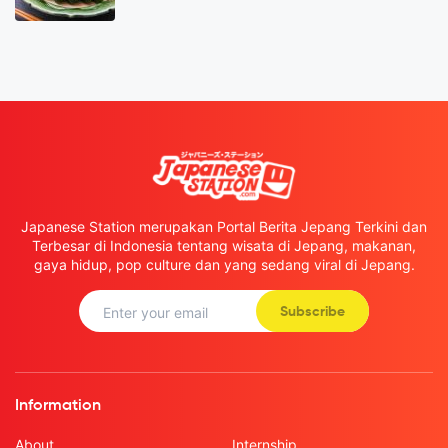
Japanese Station merupakan Portal Berita Jepang Terkini dan
Terbesar di Indonesia tentang wisata di Jepang, makanan,
gaya hidup, pop culture dan yang sedang viral di Jepang.
Subscribe
Information
About
Internship