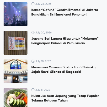
July 23, 2026
Konser”Cafuné" Centimillimental di Jakarta
Bangkitkan Sisi Emosional Penonton!
July 20, 2026
Jepang Beri Lampu Hijau untuk "Melarang"
Penginapan Pribadi di Pemukiman
July 10, 2026
Menelusuri Museum Sastra Endō Shūsaku,
Jejak Novel Silence di Nagasaki
July 8, 2026
Nukazuke Acar Jepang yang Tetap Populer
Selama Ratusan Tahun