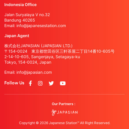
Indonesia Office
Jalan Suryalaya V no.32
Bandung 40265
Email:
info@japanesestation.com
Japan Agent
株式会社JAPASIAN (JAPASIAN LTD.)
〒154-0024 東京都世田谷区三軒茶屋二丁目14番10-605号
2-14-10-605, Sangenjaya, Setagaya-ku
Tokyo, 154-0024, Japan
Email:
info@japasian.com
Follow Us
Our Partners :
Copyright © 2026 Japanese Station™ All Right Reserved.