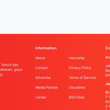
Information
Co
In
About
Internship
Terkini dan
Ja
Contact
Privacy Policy
 makanan, gaya
Ba
g.
Em
Advertise
Terms of Service
Ja
Media Partner
Disclaimer
株式
〒
Career
RSS Feed
6
2-