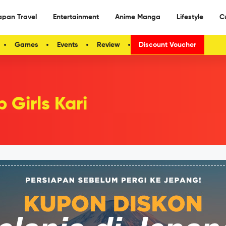
apan Travel
Entertainment
Anime Manga
Lifestyle
C
Games
Events
Review
Discount Voucher
 Girls Kari