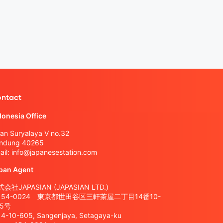
ntact
donesia Office
lan Suryalaya V no.32
ndung 40265
ail:
info@japanesestation.com
pan Agent
会社JAPASIAN (JAPASIAN LTD.)
154-0024 東京都世田谷区三軒茶屋二丁目14番10-
05号
14-10-605, Sangenjaya, Setagaya-ku