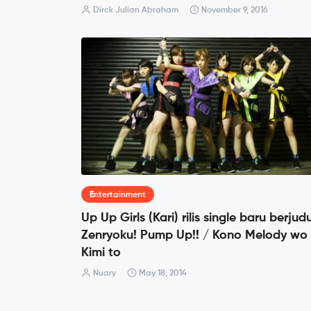
Dirck Julian Abraham
November 9, 2016
Entertainment
Up Up Girls (Kari) rilis single baru berjudu
Zenryoku! Pump Up!! / Kono Melody wo
Kimi to
Nuary
May 18, 2014