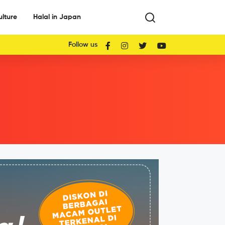
ulture
Halal in Japan
Follow us