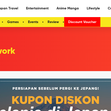
apan Travel
Entertainment
Anime Manga
Lifestyle
C
Games
Events
Review
Discount Voucher
work