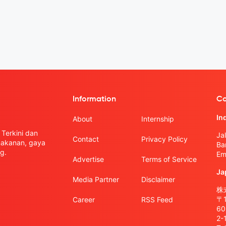
Information
Co
In
About
Internship
Terkini dan
Ja
Contact
Privacy Policy
 makanan, gaya
Ba
g.
Em
Advertise
Terms of Service
Ja
Media Partner
Disclaimer
株式
〒
Career
RSS Feed
6
2-