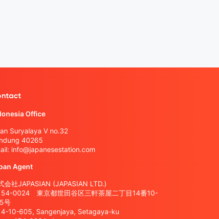
ntact
donesia Office
lan Suryalaya V no.32
ndung 40265
ail:
info@japanesestation.com
pan Agent
会社JAPASIAN (JAPASIAN LTD.)
154-0024 東京都世田谷区三軒茶屋二丁目14番10-
05号
14-10-605, Sangenjaya, Setagaya-ku