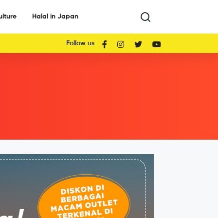
ulture
Halal in Japan
Follow us