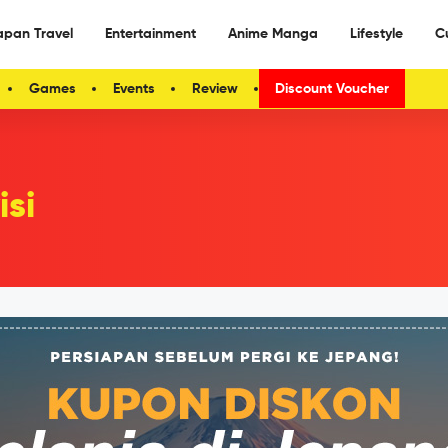
apan Travel
Entertainment
Anime Manga
Lifestyle
C
Games
Events
Review
Discount Voucher
isi