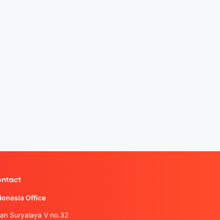
ntact
donesia Office
lan Suryalaya V no.32