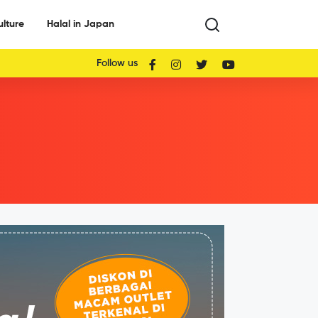
ulture
Halal in Japan
Follow us