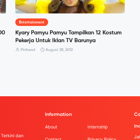
Entertainment
00
Kyary Pamyu Pamyu Tampilkan 12 Kostum
Pekerja Untuk Iklan TV Barunya
Pinhead
August 28, 2012
Information
Co
In
About
Internship
Terkini dan
Ja
Contact
Privacy Policy