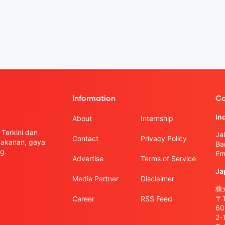
Information
Co
In
About
Internship
Terkini dan
Ja
Contact
Privacy Policy
 makanan, gaya
Ba
g.
Em
Advertise
Terms of Service
Ja
Media Partner
Disclaimer
株式
〒
Career
RSS Feed
6
2-