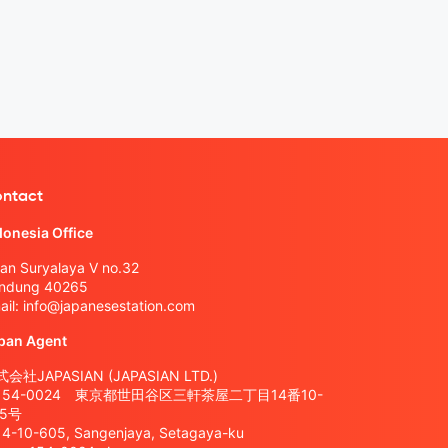
ntact
donesia Office
lan Suryalaya V no.32
ndung 40265
ail:
info@japanesestation.com
pan Agent
会社JAPASIAN (JAPASIAN LTD.)
154-0024 東京都世田谷区三軒茶屋二丁目14番10-
05号
14-10-605, Sangenjaya, Setagaya-ku