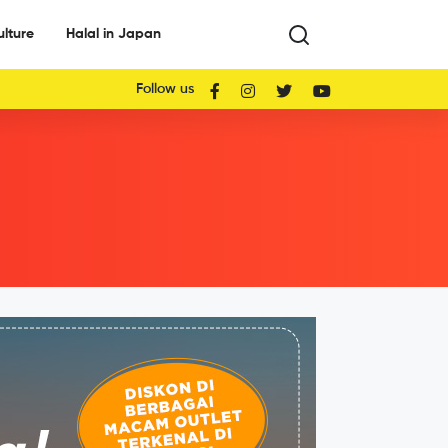
ulture
Halal in Japan
Follow us