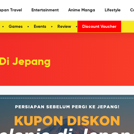
apan Travel
Entertainment
Anime Manga
Lifestyle
C
Games
Events
Review
Discount Voucher
 Di Jepang