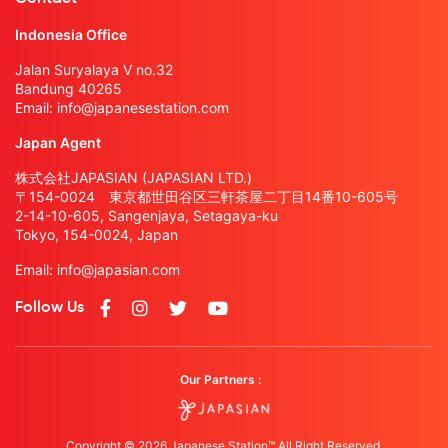
Indonesia Office
Jalan Suryalaya V no.32
Bandung 40265
Email:
info@japanesestation.com
Japan Agent
株式会社JAPASIAN (JAPASIAN LTD.)
〒154-0024 東京都世田谷区三軒茶屋二丁目14番10-605号
2-14-10-605, Sangenjaya, Setagaya-ku
Tokyo, 154-0024, Japan
Email:
info@japasian.com
Follow Us
Our Partners :
Copyright © 2026 Japanese Station™ All Right Reserved.