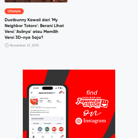
Lifestyle
Dustbunny Kawaii dari 'My
Neighbor Totoro': Berani Lihat
Versi 'Aslinya' atau Memilih
Versi 3D-nya Saja?
November 21, 2015