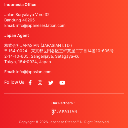
Indonesia Office
Jalan Suryalaya V no.32
Bandung 40265
Email:
info@japanesestation.com
Japan Agent
株式会社JAPASIAN (JAPASIAN LTD.)
〒154-0024 東京都世田谷区三軒茶屋二丁目14番10-605号
2-14-10-605, Sangenjaya, Setagaya-ku
Tokyo, 154-0024, Japan
Email:
info@japasian.com
Follow Us
Our Partners :
Copyright © 2026 Japanese Station™ All Right Reserved.