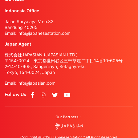
Indonesia Office
Jalan Suryalaya V no.32
Bandung 40265
Email:
info@japanesestation.com
Japan Agent
株式会社JAPASIAN (JAPASIAN LTD.)
〒154-0024 東京都世田谷区三軒茶屋二丁目14番10-605号
2-14-10-605, Sangenjaya, Setagaya-ku
Tokyo, 154-0024, Japan
Email:
info@japasian.com
Follow Us
Our Partners :
Copyright © 2026 Japanese Station™ All Right Reserved.