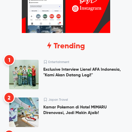
Trending
1
Entertainment
Exclusive Interview Lienel AFA Indonesia,
"Kami Akan Datang Lagi!"
2
Japan Travel
Kamar Pokemon di Hotel MIMARU
Direnovasi, Jadi Makin Ajaib!