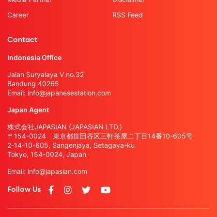
Career
RSS Feed
Contact
Indonesia Office
Jalan Suryalaya V no.32
Bandung 40265
Email:
info@japanesestation.com
Japan Agent
株式会社JAPASIAN (JAPASIAN LTD.)
〒154-0024 東京都世田谷区三軒茶屋二丁目14番10-605号
2-14-10-605, Sangenjaya, Setagaya-ku
Tokyo, 154-0024, Japan
Email:
info@japasian.com
Follow Us