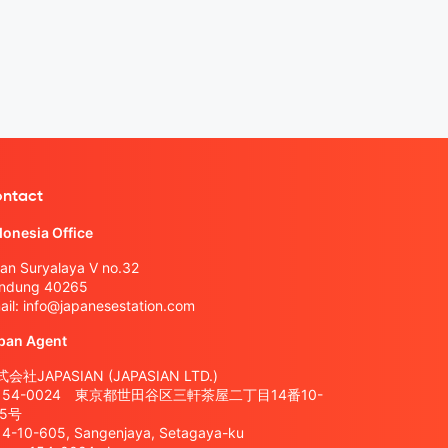
ntact
donesia Office
lan Suryalaya V no.32
ndung 40265
ail:
info@japanesestation.com
pan Agent
会社JAPASIAN (JAPASIAN LTD.)
154-0024 東京都世田谷区三軒茶屋二丁目14番10-
05号
14-10-605, Sangenjaya, Setagaya-ku