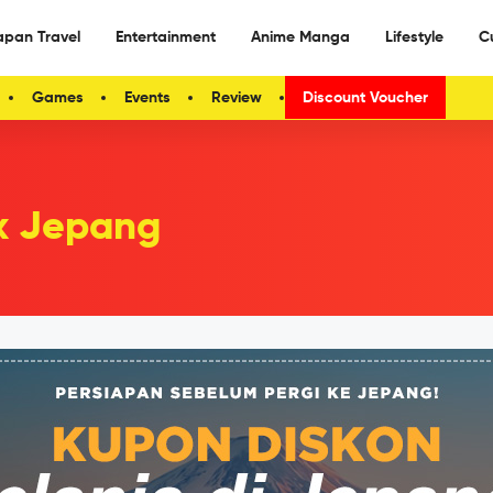
apan Travel
Entertainment
Anime Manga
Lifestyle
C
Games
Events
Review
Discount Voucher
k Jepang