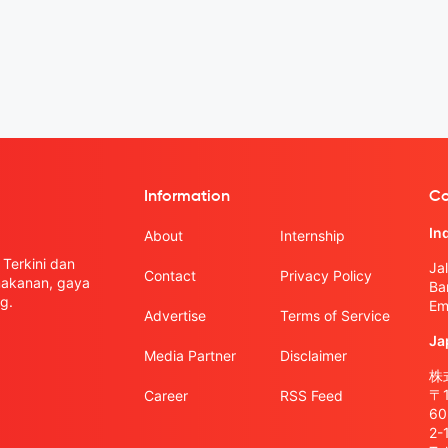
Information
Co
In
About
Internship
Terkini dan
Ja
Contact
Privacy Policy
 makanan, gaya
Ba
g.
Em
Advertise
Terms of Service
Ja
Media Partner
Disclaimer
株式
〒
Career
RSS Feed
6
2-