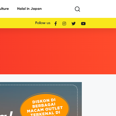
ulture
Halal in Japan
Follow us