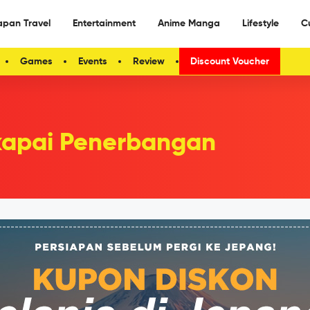
apan Travel
Entertainment
Anime Manga
Lifestyle
C
Games
Events
Review
Discount Voucher
apai Penerbangan