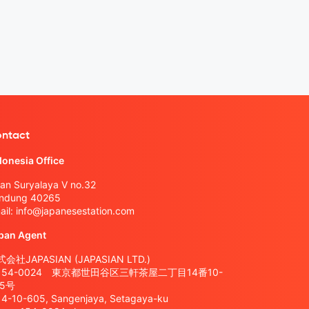
ntact
donesia Office
lan Suryalaya V no.32
ndung 40265
ail:
info@japanesestation.com
pan Agent
会社JAPASIAN (JAPASIAN LTD.)
154-0024 東京都世田谷区三軒茶屋二丁目14番10-
05号
14-10-605, Sangenjaya, Setagaya-ku