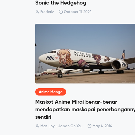
Sonic the Hedgehog
Frederiz
October 11, 2024
Anime Manga
Maskot Anime Mirai benar-benar
mendapatkan maskapai penerbangann
sendiri
Mas Joy - Japan On You
May 4, 2014