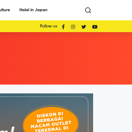
ulture
Halal in Japan
Follow us