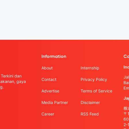
Information
Co
In
About
Internship
Terkini dan
Ja
Contact
Privacy Policy
 makanan, gaya
Ba
g.
Em
Advertise
Terms of Service
Ja
Media Partner
Disclaimer
株式
〒
Career
RSS Feed
6
2-