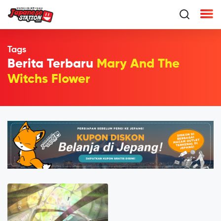
Tags
Berita Terbaru
Mary And The
Witchs Flower