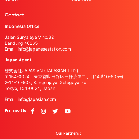
Contact
Indonesia Office
Jalan Suryalaya V no.32
Bandung 40265
Email:
info@japanesestation.com
Japan Agent
株式会社JAPASIAN (JAPASIAN LTD.)
〒154-0024 東京都世田谷区三軒茶屋二丁目14番10-605号
2-14-10-605, Sangenjaya, Setagaya-ku
Tokyo, 154-0024, Japan
Email:
info@japasian.com
Follow Us
Our Partners :