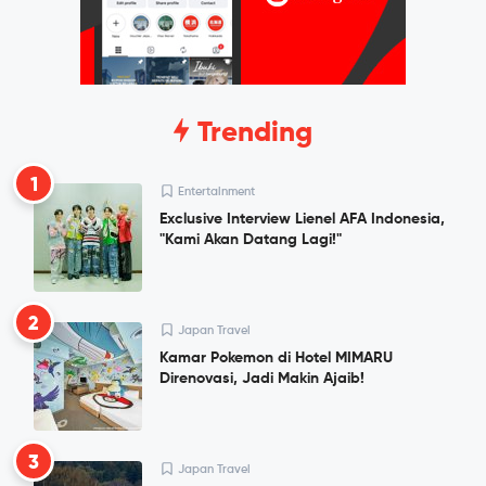
Trending
1
Entertainment
Exclusive Interview Lienel AFA Indonesia,
"Kami Akan Datang Lagi!"
2
Japan Travel
Kamar Pokemon di Hotel MIMARU
Direnovasi, Jadi Makin Ajaib!
3
Japan Travel