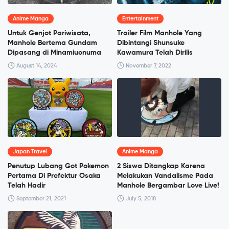
Anime Manga
Entertainment
Untuk Genjot Pariwisata,
Trailer Film Manhole Yang
Manhole Bertema Gundam
Dibintangi Shunsuke
Dipasang di Minamiuonuma
Kawamura Telah Dirilis
August 14, 2024
November 7, 2022
Japan Travel
Anime Manga
Penutup Lubang Got Pokemon
2 Siswa Ditangkap Karena
Pertama Di Prefektur Osaka
Melakukan Vandalisme Pada
Telah Hadir
Manhole Bergambar Love Live!
September 21, 2021
July 5, 2018