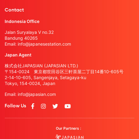
Contact
Indonesia Office
Jalan Suryalaya V no.32
Bandung 40265
Email:
info@japanesestation.com
Japan Agent
株式会社JAPASIAN (JAPASIAN LTD.)
〒154-0024 東京都世田谷区三軒茶屋二丁目14番10-605号
2-14-10-605, Sangenjaya, Setagaya-ku
Tokyo, 154-0024, Japan
Email:
info@japasian.com
Follow Us
Our Partners :