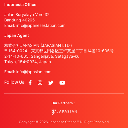
Indonesia Office
Jalan Suryalaya V no.32
Bandung 40265
Email:
info@japanesestation.com
Japan Agent
株式会社JAPASIAN (JAPASIAN LTD.)
〒154-0024 東京都世田谷区三軒茶屋二丁目14番10-605号
2-14-10-605, Sangenjaya, Setagaya-ku
Tokyo, 154-0024, Japan
Email:
info@japasian.com
Follow Us
Our Partners :
Copyright © 2026 Japanese Station™ All Right Reserved.