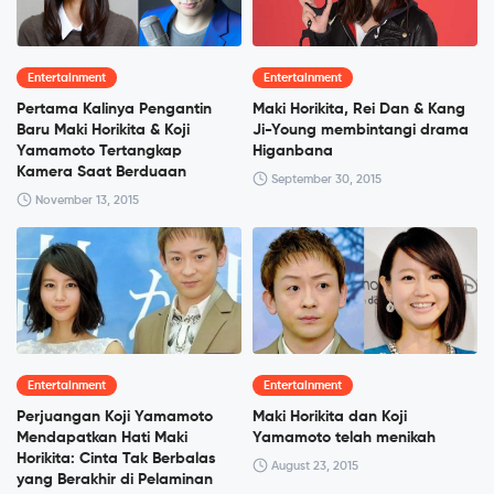
Entertainment
Entertainment
Pertama Kalinya Pengantin
Maki Horikita, Rei Dan & Kang
Baru Maki Horikita & Koji
Ji-Young membintangi drama
Yamamoto Tertangkap
Higanbana
Kamera Saat Berduaan
September 30, 2015
November 13, 2015
Entertainment
Entertainment
Perjuangan Koji Yamamoto
Maki Horikita dan Koji
Mendapatkan Hati Maki
Yamamoto telah menikah
Horikita: Cinta Tak Berbalas
August 23, 2015
yang Berakhir di Pelaminan