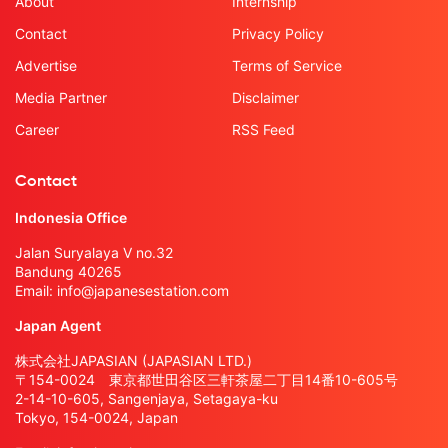
About
Internship
Contact
Privacy Policy
Advertise
Terms of Service
Media Partner
Disclaimer
Career
RSS Feed
Contact
Indonesia Office
Jalan Suryalaya V no.32
Bandung 40265
Email:
info@japanesestation.com
Japan Agent
株式会社JAPASIAN (JAPASIAN LTD.)
〒154-0024 東京都世田谷区三軒茶屋二丁目14番10-605号
2-14-10-605, Sangenjaya, Setagaya-ku
Tokyo, 154-0024, Japan