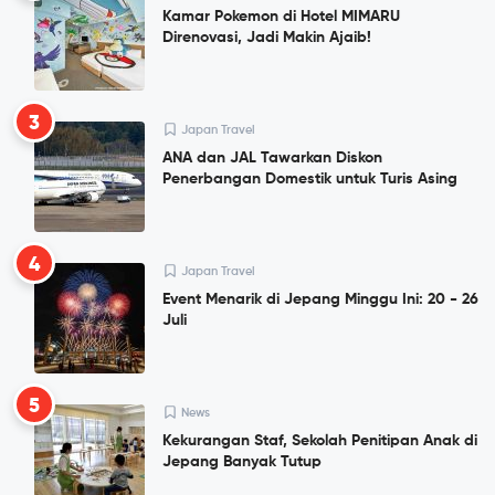
Kamar Pokemon di Hotel MIMARU
Direnovasi, Jadi Makin Ajaib!
3
Japan Travel
ANA dan JAL Tawarkan Diskon
Penerbangan Domestik untuk Turis Asing
4
Japan Travel
Event Menarik di Jepang Minggu Ini: 20 - 26
Juli
5
News
Kekurangan Staf, Sekolah Penitipan Anak di
Jepang Banyak Tutup