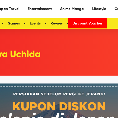
apan Travel
Entertainment
Anime Manga
Lifestyle
C
Games
Events
Review
Discount Voucher
a Uchida