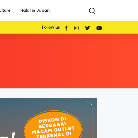
ulture
Halal in Japan
Follow us