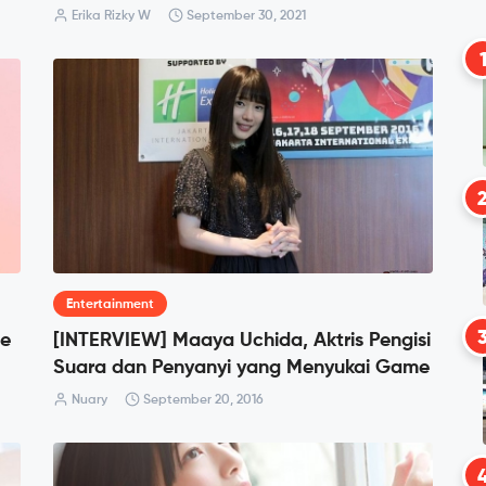
Erika Rizky W
September 30, 2021
Entertainment
le
[INTERVIEW] Maaya Uchida, Aktris Pengisi
Suara dan Penyanyi yang Menyukai Game
Nuary
September 20, 2016