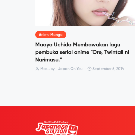
Anime Manga
Maaya Uchida Membawakan lagu
pembuka serial anime "Ore, Twintail ni
Narimasu."
Mas Joy - Japan On You
September 5, 2014