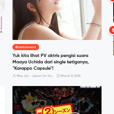
Entertainment
Yuk kita lihat PV aktris pengisi suara
Maaya Uchida dari single ketiganya,
"Karappo Capsule"!
Mas Joy - Japan On You
March 17, 2015