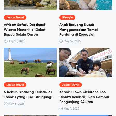
Japan Travel
Lifestyle
African Safari, Destinasi
Anak Beruang Kutub
Wisata Menarik di Dekat
Menggemaskan Tampil
Beppu Selain Onsen
Perdana di Zoorasia!
July 15, 2025
May 16, 2025
Japan Travel
Japan Travel
5 Kebun Binatang Terbaik di
Kahoku Town Children's Zoo
Tohoku yang Bisa Dikunjungi
Dibuka Kembali, Siap Sambut
Pengunjung 24 Jam
May 6, 2025
May 1, 2025