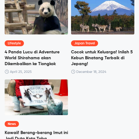
Lifestyle
Japan Travel
4 Panda Lucu di Adventure
Cocok untuk Keluarga! Inilah 5
World Shirahama akan
Kebun Binatang Terbaik di
Dikembalikan ke Tiongkok
Jepang!
April 25, 2025
December 18, 2024
News
Kawaii! Berang-berang Imut ini
Jadi Duta Kota Toba