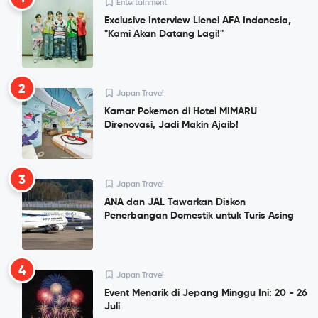
Entertainment
Exclusive Interview Lienel AFA Indonesia,
"Kami Akan Datang Lagi!"
2
Japan Travel
Kamar Pokemon di Hotel MIMARU
Direnovasi, Jadi Makin Ajaib!
3
Japan Travel
ANA dan JAL Tawarkan Diskon
Penerbangan Domestik untuk Turis Asing
4
Japan Travel
Event Menarik di Jepang Minggu Ini: 20 - 26
Juli