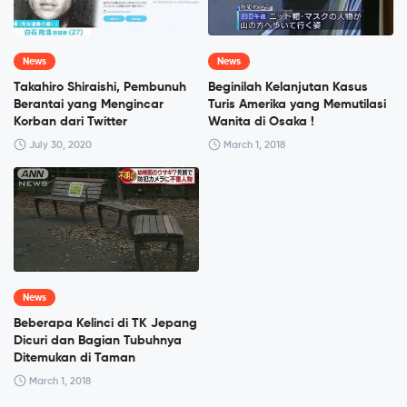
News
News
Takahiro Shiraishi, Pembunuh
Beginilah Kelanjutan Kasus
Berantai yang Mengincar
Turis Amerika yang Memutilasi
Korban dari Twitter
Wanita di Osaka !
July 30, 2020
March 1, 2018
News
Beberapa Kelinci di TK Jepang
Dicuri dan Bagian Tubuhnya
Ditemukan di Taman
March 1, 2018