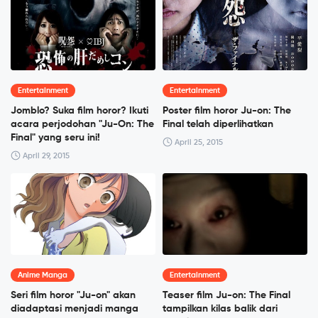
Entertainment
Entertainment
Jomblo? Suka film horor? Ikuti
Poster film horor Ju-on: The
acara perjodohan "Ju-On: The
Final telah diperlihatkan
Final" yang seru ini!
April 25, 2015
April 29, 2015
Anime Manga
Entertainment
Seri film horor "Ju-on" akan
Teaser film Ju-on: The Final
diadaptasi menjadi manga
tampilkan kilas balik dari