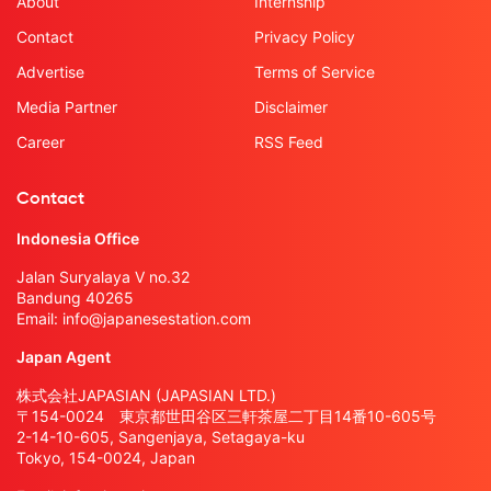
About
Internship
Contact
Privacy Policy
Advertise
Terms of Service
Media Partner
Disclaimer
Career
RSS Feed
Contact
Indonesia Office
Jalan Suryalaya V no.32
Bandung 40265
Email:
info@japanesestation.com
Japan Agent
株式会社JAPASIAN (JAPASIAN LTD.)
〒154-0024 東京都世田谷区三軒茶屋二丁目14番10-605号
2-14-10-605, Sangenjaya, Setagaya-ku
Tokyo, 154-0024, Japan