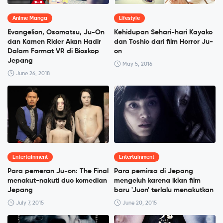
Anime Manga
Lifestyle
Evangelion, Osomatsu, Ju-On
Kehidupan Sehari-hari Kayako
dan Kamen Rider Akan Hadir
dan Toshio dari film Horror Ju-
Dalam Format VR di Bioskop
on
Jepang
May 5, 2016
June 26, 2018
Entertainment
Entertainment
Para pemeran Ju-on: The Final
Para pemirsa di Jepang
menakut-nakuti duo komedian
mengeluh karena iklan film
Jepang
baru 'Juon' terlalu menakutkan
July 7, 2015
June 20, 2015