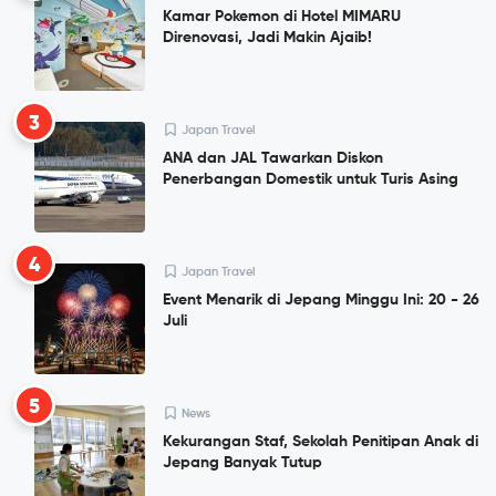
Kamar Pokemon di Hotel MIMARU
Direnovasi, Jadi Makin Ajaib!
3
Japan Travel
ANA dan JAL Tawarkan Diskon
Penerbangan Domestik untuk Turis Asing
4
Japan Travel
Event Menarik di Jepang Minggu Ini: 20 - 26
Juli
5
News
Kekurangan Staf, Sekolah Penitipan Anak di
Jepang Banyak Tutup