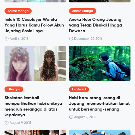
Anime Manga
Anime Manga
Inilah 10 Cosplayer Wanita
Aneka Hobi Orang Jepang
Yang Harus Kamu Follow Akun
yang Tetap Disukai Hingga
Jejaring Sosial-nya
Dewasa
April 6, 2018
December 29, 2016
Lifestyle
Featured
Shokotan kembali
Hobi baru orang-orang di
memperlihatkan hobi uniknya
Jepang, memperhatikan lumut
menaruh serangga di atas
untuk bersenang-senang
kepalanya
August 2, 2015
August 9, 2015