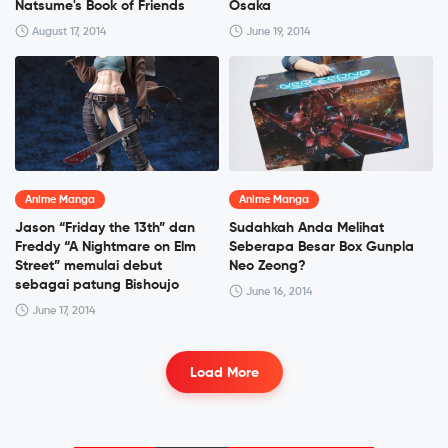
Natsume's Book of Friends
Osaka
August 17, 2014
June 19, 2014
Anime Manga
Anime Manga
Jason “Friday the 13th” dan
Sudahkah Anda Melihat
Freddy “A Nightmare on Elm
Seberapa Besar Box Gunpla
Street” memulai debut
Neo Zeong?
sebagai patung Bishoujo
June 16, 2014
June 17, 2014
Load More