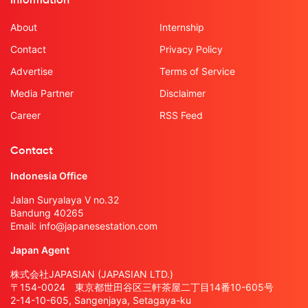
Information
About
Internship
Contact
Privacy Policy
Advertise
Terms of Service
Media Partner
Disclaimer
Career
RSS Feed
Contact
Indonesia Office
Jalan Suryalaya V no.32
Bandung 40265
Email:
info@japanesestation.com
Japan Agent
株式会社JAPASIAN (JAPASIAN LTD.)
〒154-0024 東京都世田谷区三軒茶屋二丁目14番10-605号
2-14-10-605, Sangenjaya, Setagaya-ku