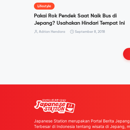
Lifestyle
Pakai Rok Pendek Saat Naik Bus di
Jepang? Usahakan Hindari Tempat Ini
Adrian Hendara
September 8, 2018
Japanese Station merupakan Portal Berita Jepang 
Terbesar di Indonesia tentang wisata di Jepang,