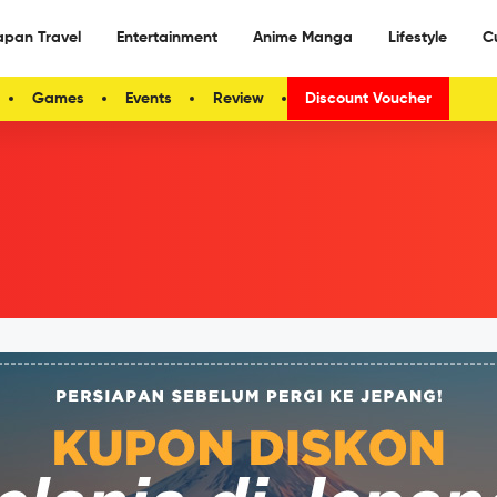
apan Travel
Entertainment
Anime Manga
Lifestyle
C
Games
Events
Review
Discount Voucher