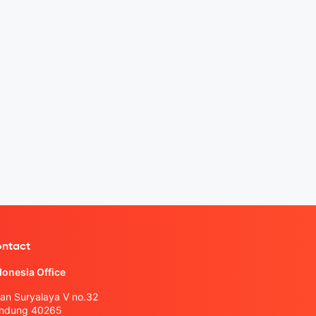
ntact
donesia Office
lan Suryalaya V no.32
ndung 40265