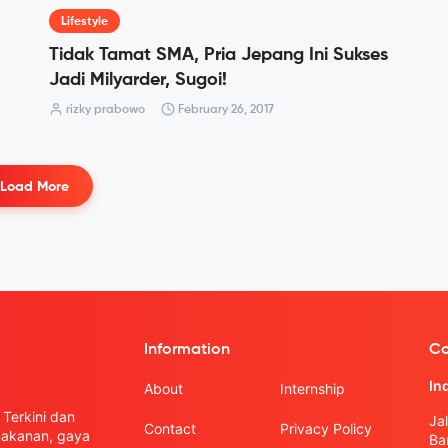
Lifestyle
Tidak Tamat SMA, Pria Jepang Ini Sukses
Jadi Milyarder, Sugoi!
rizky prabowo
February 26, 2017
Load More
Information
Co
In
About
Internship
Terkini dan
Ja
Contact
Privacy Policy
 makanan, gaya
Ba