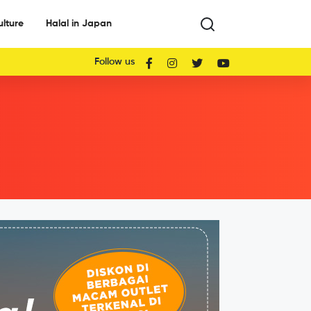
ulture
Halal in Japan
Follow us