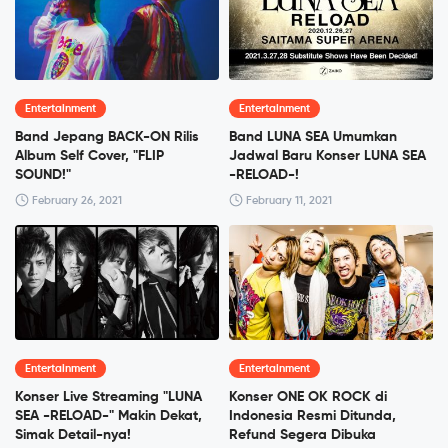
Entertainment
Entertainment
Band Jepang BACK-ON Rilis
Band LUNA SEA Umumkan
Album Self Cover, "FLIP
Jadwal Baru Konser LUNA SEA
SOUND!"
-RELOAD-!
February 26, 2021
February 11, 2021
Entertainment
Entertainment
Konser Live Streaming "LUNA
Konser ONE OK ROCK di
SEA -RELOAD-" Makin Dekat,
Indonesia Resmi Ditunda,
Simak Detail-nya!
Refund Segera Dibuka