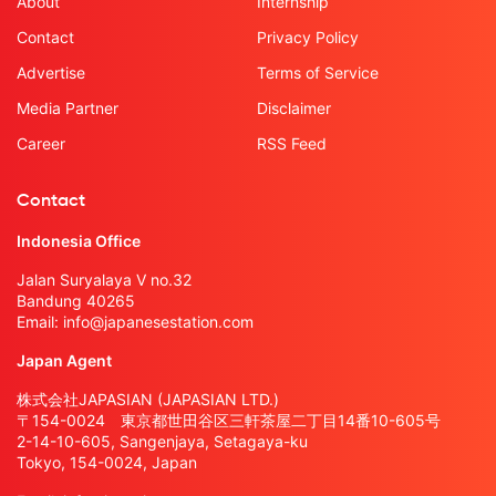
About
Internship
Contact
Privacy Policy
Advertise
Terms of Service
Media Partner
Disclaimer
Career
RSS Feed
Contact
Indonesia Office
Jalan Suryalaya V no.32
Bandung 40265
Email:
info@japanesestation.com
Japan Agent
株式会社JAPASIAN (JAPASIAN LTD.)
〒154-0024 東京都世田谷区三軒茶屋二丁目14番10-605号
2-14-10-605, Sangenjaya, Setagaya-ku
Tokyo, 154-0024, Japan