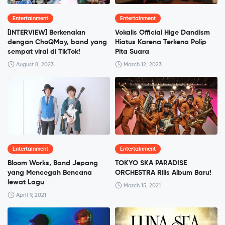
Entertainment
Entertainment
[INTERVIEW] Berkenalan
Vokalis Official Hige Dandism
dengan ChoQMay, band yang
Hiatus Karena Terkena Polip
sempat viral di TikTok!
Pita Suara
August 8, 2023
March 12, 2023
Entertainment
Entertainment
Bloom Works, Band Jepang
TOKYO SKA PARADISE
yang Mencegah Bencana
ORCHESTRA Rilis Album Baru!
lewat Lagu
March 15, 2021
April 9, 2021