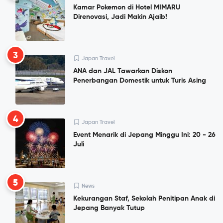
Kamar Pokemon di Hotel MIMARU
Direnovasi, Jadi Makin Ajaib!
3
Japan Travel
ANA dan JAL Tawarkan Diskon
Penerbangan Domestik untuk Turis Asing
4
Japan Travel
Event Menarik di Jepang Minggu Ini: 20 - 26
Juli
5
News
Kekurangan Staf, Sekolah Penitipan Anak di
Jepang Banyak Tutup