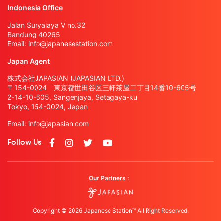
Indonesia Office
Jalan Suryalaya V no.32
Bandung 40265
Email:
info@japanesestation.com
Japan Agent
株式会社JAPASIAN (JAPASIAN LTD.)
〒154-0024 東京都世田谷区三軒茶屋二丁目14番10-605号
2-14-10-605, Sangenjaya, Setagaya-ku
Tokyo, 154-0024, Japan
Email:
info@japasian.com
Follow Us
Our Partners :
Copyright © 2026 Japanese Station™ All Right Reserved.